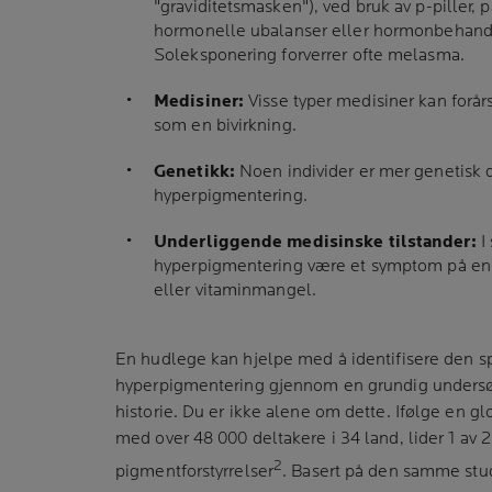
"graviditetsmasken"), ved bruk av p-piller, 
hormonelle ubalanser eller hormonbehandl
Soleksponering forverrer ofte melasma.
Medisiner:
Visse typer medisiner kan forå
som en bivirkning.
Genetikk:
Noen individer er mer genetisk d
hyperpigmentering.
Underliggende medisinske tilstander:
I 
hyperpigmentering være et symptom på en i
eller vitaminmangel.
En hudlege kan hjelpe med å identifisere den spe
hyperpigmentering gjennom en grundig undersø
historie. Du er ikke alene om dette. Ifølge en g
med over 48 000 deltakere i 34 land, lider 1 av 
2
pigmentforstyrrelser
. Basert på den samme studi