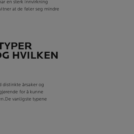
har en sterk innvirkning
tner at de føler seg mindre
 TYPER
OG HVILKEN
d distinkte årsaker og
gjørende for å kunne
n.De vanligste typene