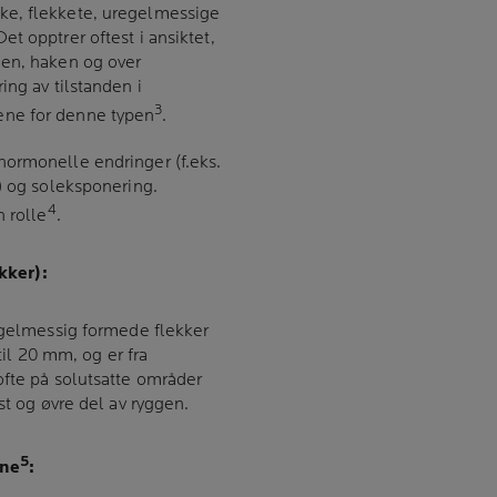
ke, flekkete, uregelmessige
t opptrer oftest i ansiktet,
nen, haken og over
ing av tilstanden i
3
ne for denne typen
.
ormonelle endringer (f.eks.
) og soleksponering.
4
n rolle
.
kker):
regelmessig formede flekker
 til 20 mm, og er fra
ofte på solutsatte områder
st og øvre del av ryggen.
5
ene
: