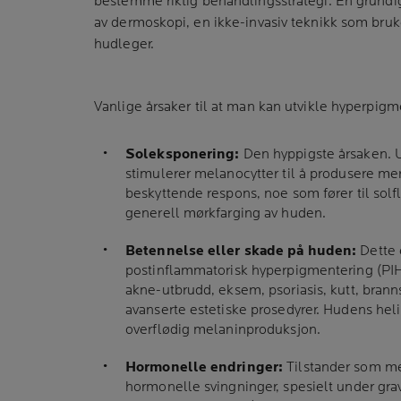
bestemme riktig behandlingsstrategi. En grundig
av dermoskopi, en ikke-invasiv teknikk som bruke
hudleger.
Vanlige årsaker til at man kan utvikle hyperpigm
Soleksponering:
Den hyppigste årsaken. Ul
stimulerer melanocytter til å produsere m
beskyttende respons, noe som fører til solf
generell mørkfarging av huden.
Betennelse eller skade på huden:
Dette 
postinflammatorisk hyperpigmentering (PIH)
akne-utbrudd, eksem, psoriasis, kutt, brann
avanserte estetiske prosedyrer. Hudens hel
overflødig melaninproduksjon.
Hormonelle endringer:
Tilstander som mel
hormonelle svingninger, spesielt under gravi