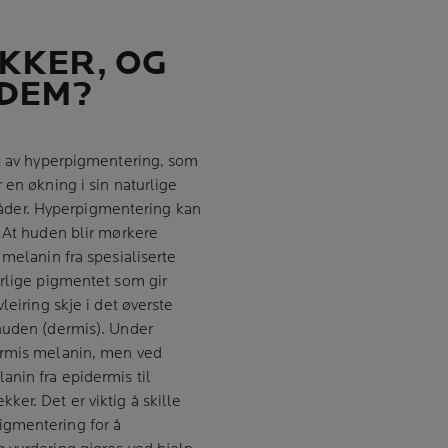
KKER, OG
 DEM?
et av hyperpigmentering, som
 en økning i sin naturlige
der. Hyperpigmentering kan
. At huden blir mørkere
 melanin fra spesialiserte
urlige pigmentet som gir
leiring skje i det øverste
huden (dermis). Under
ermis melanin, men ved
anin fra epidermis til
er. Det er viktig å skille
igmentering for å