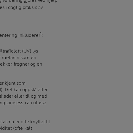
 vurdering gjøres ved hjelp
s i daglig praksis av
1
entering inkluderer
:
trafiolett (UV) lys
er melanin som en
lekker, fregner og en
er kjent som
. Det kan oppstå etter
skader eller til og med
ingsprosess kan utløse
asma er ofte knyttet til
ditet (ofte kalt