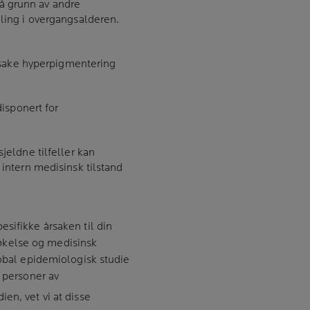
på grunn av andre
ing i overgangsalderen.
rsake hyperpigmentering
isponert for
sjeldne tilfeller kan
ntern medisinsk tilstand
sifikke årsaken til din
kelse og medisinsk
lobal epidemiologisk studie
2 personer av
en, vet vi at disse