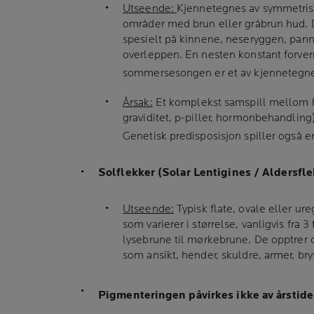
Utseende:
Kjennetegnes av symmetris
områder med brun eller gråbrun hud. De
spesielt på kinnene, neseryggen, pan
overleppen. En nesten konstant forverr
sommersesongen er et av kjennetegne
Årsak:
Et komplekst samspill mellom h
graviditet, p-piller, hormonbehandling
Genetisk predisposisjon spiller også e
Solflekker (Solar Lentigines / Aldersfle
Utseende:
Typisk flate, ovale eller u
som varierer i størrelse, vanligvis fra 3
lysebrune til mørkebrune. De opptrer 
som ansikt, hender, skuldre, armer, bry
Pigmenteringen påvirkes ikke av årstid