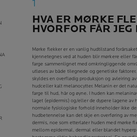
HVA ER MØRKE FLE
N
HVORFOR FÅR JEG
Mørke flekker er en vanlig hudtilstand forårsak
NA
kjennetegnes ved at huden blir mørkere eller får
farge sammenlignet med omkringliggende områ
utløses av både tilegnede og genetiske faktorer
skyldes en overflødig produksjon og avleiring av
hudceller kalt melanocytter. Melanin er det nat
G
farge til hud, hår og øyne. I huden kan melaninav
laget (epidermis) og/eller de dypere lagene av 
normale fysiologiske forhold inneholder ikke d
hudbetennelse kan det skje en overføring av mel
R
dermis, noe som etterlater huden med mørke flekk
mellom epidermal, dermal eller blandet hyperp