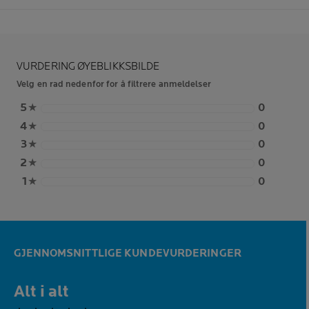
VURDERING ØYEBLIKKSBILDE
Velg en rad nedenfor for å filtrere anmeldelser
5
★
0
4
★
0
3
★
0
2
★
0
1
★
0
GJENNOMSNITTLIGE KUNDEVURDERINGER
Alt i alt
0,0 out of 5 stars