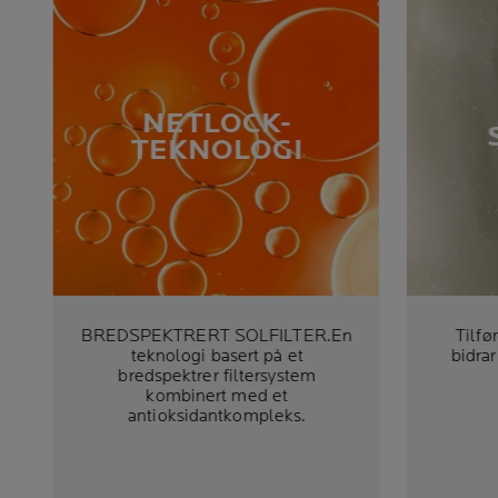
NETLOCK-
TEKNOLOGI
BREDSPEKTRERT SOLFILTER.En
Tilfø
teknologi basert på et
bidrar
bredspektrer filtersystem
kombinert med et
antioksidantkompleks.