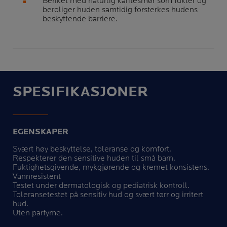
Beriket med naturlig karitésmør som fukter og
beroliger huden samtidig forsterkes hudens
beskyttende barriere.
SPESIFIKASJONER
EGENSKAPER
Svært høy beskyttelse, toleranse og komfort.
Respekterer den sensitive huden til små barn.
Fuktighetsgivende, mykgjørende og kremet konsistens.
Vannresistent
Testet under dermatologisk og pediatrisk kontroll.
Toleransetestet på sensitiv hud og svært tørr og irritert
hud.
Uten parfyme.