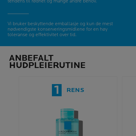
tendens til rødhet og mange andre behov.
Vi bruker beskyttende emballasje og kun de mest
nødvendigste konserveringsmidlene for en høy
toleranse og effektivitet over tid.
ANBEFALT
HUDPLEIERUTINE
1
RENS