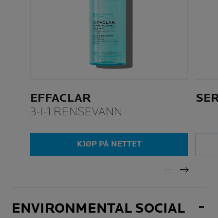
EFFACLAR
SE
3-I-1 RENSEVANN
KJØP PÅ NETTET
ENVIRONMENTAL SOCIAL