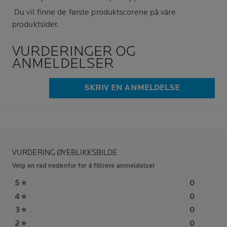
Du vil finne de første produktscorene på våre
produktsider.
VURDERINGER OG
ANMELDELSER
SKRIV EN ANMELDELSE
VURDERING ØYEBLIKKSBILDE
Velg en rad nedenfor for å filtrere anmeldelser
5
★
0
4
★
0
3
★
0
2
★
0