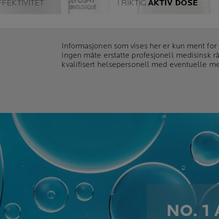
FFEKTIVITET
I RIKTIG
AKTIV DOSE
 bruker beskyttende
Våre produkter er utviklet i
ballasje og kun de mest
samarbeid med dermatologe
ødvendigste
og inneholder kun de
Informasjonen som vises her er kun ment for
nserveringsmidlene for en
nødvendigste ingrediensene 
ingen måte erstatte profesjonell medisinsk råd
y toleranse og effektivitet
riktig aktiv dose.
kvalifisert helsepersonell med eventuelle m
er tid.
NO. 1