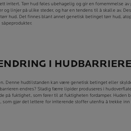
r lett irritert. Tørr hud føles ubehagelig og gir en fornemmelse a
og linjer på ulike steder, og har en tendens til å skalle av. De
ørr hud. Det finnes blant annet genetisk betinget tørr hud, atopi
e såpeprodukter.
ENDRING I HUDBARRIER
en. Denne hudtilstanden kan være genetisk betinget eller skylde
udbarrieren endres? Stadig færre lipider produseres i hudoverfl
e på fuktighet, som fører til at fuktigheten fordamper. Huden bl
, som gjør det lettere for irriterende stoffer utenfra å trekke in