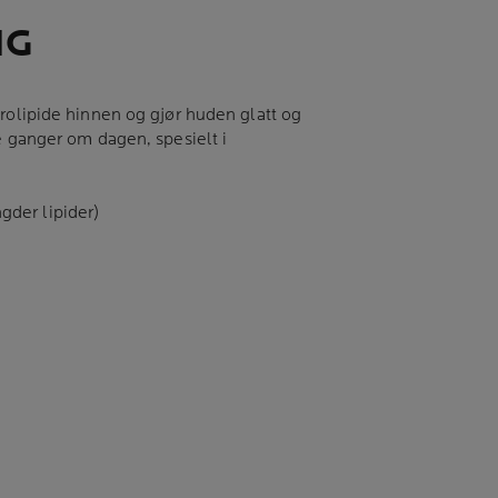
IG
drolipide hinnen og gjør huden glatt og
e ganger om dagen, spesielt i
gder lipider)