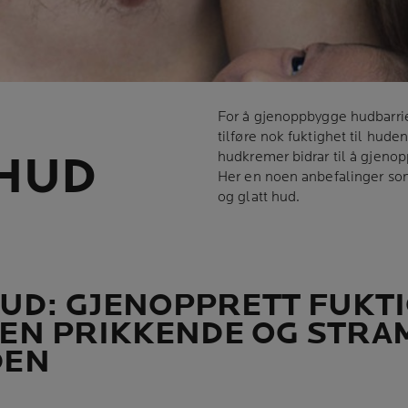
For å gjenoppbygge hudbarrier
tilføre nok fuktighet til hud
 HUD
hudkremer bidrar til å gjenop
Her en noen anbefalinger som
og glatt hud.
UD: GJENOPPRETT FUKTI
DEN PRIKKENDE OG STR
DEN