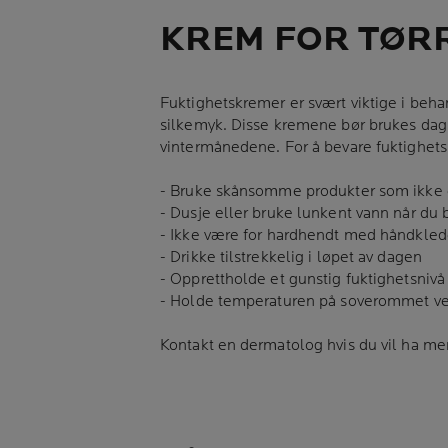
KREM FOR TØRR
Fuktighetskremer er svært viktige i beha
silkemyk. Disse kremene bør brukes dagli
vintermånedene. For å bevare fuktighetsn
- Bruke skånsomme produkter som ikke er
- Dusje eller bruke lunkent vann når du 
- Ikke være for hardhendt med håndklede
- Drikke tilstrekkelig i løpet av dagen
- Opprettholde et gunstig fuktighetsnivå 
- Holde temperaturen på soverommet ved
Kontakt en dermatolog hvis du vil ha me