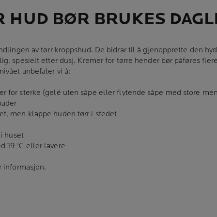
 HUD BØR BRUKES DAGL
ndlingen av tørr kroppshud. De bidrar til å gjenopprette den hy
g, spesielt etter dusj. Kremer for tørre hender bør påføres fler
ivået anbefaler vi å:
 for sterke (gelé uten såpe eller flytende såpe med store men
bader
t, men klappe huden tørr i stedet
i huset
 19 °C eller lavere
r informasjon.