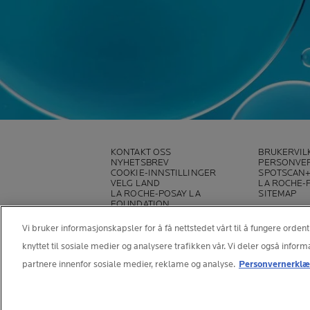
KONTAKT OSS
BRUKERVIL
NYHETSBREV
PERSONVE
COOKIE-INNSTILLINGER
SPOTSCAN
VELG LAND
LA ROCHE-
LA ROCHE-POSAY LA
SITEMAP
FOUNDATION
Vi bruker informasjonskapsler for å få nettstedet vårt til å fungere ordent
knyttet til sosiale medier og analysere trafikken vår. Vi deler også info
partnere innenfor sosiale medier, reklame og analyse.
Personvernerklæ