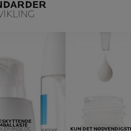
ANDARDER
IKLING
ESKYTTENDE
MBALLASJE
OLERANSE OG
KUN DET NØDVENDIGST