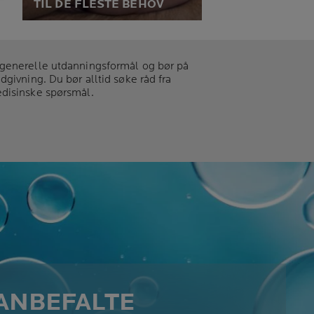
TIL DE FLESTE BEHOV
Vi har produkter tilpasset til de
r
fleste behov: sensitiv hud, fet
og uren hud, tørr hud, svekket
 generelle utdanningsformål og bør på
i
hud, hud med tendens til
givning. Du bør alltid søke råd fra
rødhet og mange andre behov.
edisinske spørsmål.
 ANBEFALTE