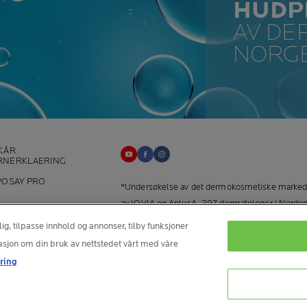
HUDP
AV DE
NORG
KÅR
RNERKLAERING
+
POSAY PRO
*Undersøkelse av det dermokosmetiske markede
av IQVIA og AplusA. 297 dermatologer i Norde
mellom februar og mars 2025.
lig, tilpasse innhold og annonser, tilby funksjoner
rmasjon om din bruk av nettstedet vårt med våre
Spørsmål og henvendelser angående individuel
ring
rettigheter: Nordic Data Protection Officer,
nordicdpo@loreal.com.