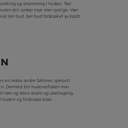
v prikking og stramming i huden. Tørr
ssuten blir rynker mye mer synlige. Vær
sk tørr hud, tørr hud forårsaket av kaldt
EN
s en rekke andre faktorer, spesielt
aten. Dermed blir hudoverflaten mer
ir tørr og føles stram og ubehagelig.
n i huden og forårsake kløe.