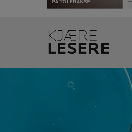
PÅ TOLERANSE
E
Våre produkter er utviklet med
Vi
respekt for sensitiv og
em
intolerant hud.
n
Dokumentert effektivitet og
ko
KJÆRE
toleranse.
hø
ov
LESERE