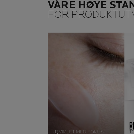
VÅRE HØYE ST
FOR PRODUKTUTV
B
E
UTVIKLET MED FOKUS
T