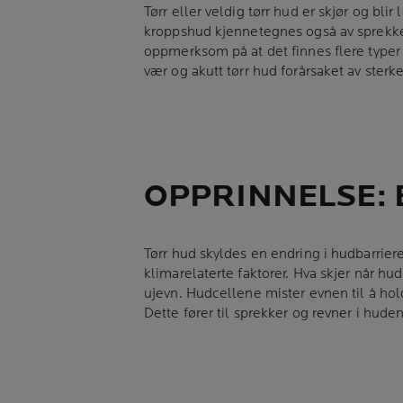
Tørr eller veldig tørr hud er skjør og bli
kroppshud kjennetegnes også av sprekker 
oppmerksom på at det finnes flere typer t
vær og akutt tørr hud forårsaket av sterk
OPPRINNELSE: 
Tørr hud skyldes en endring i hudbarrier
klimarelaterte faktorer. Hva skjer når h
ujevn. Hudcellene mister evnen til å hold
Dette fører til sprekker og revner i huden