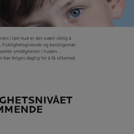
en i tørr hud er det svært viktig å
en. Fuktighetsgivende og beroligende
prette smidigheten i huden .
 bør følges daglig for å få silkemyk
GHETSNIVÅET
AMMENDE