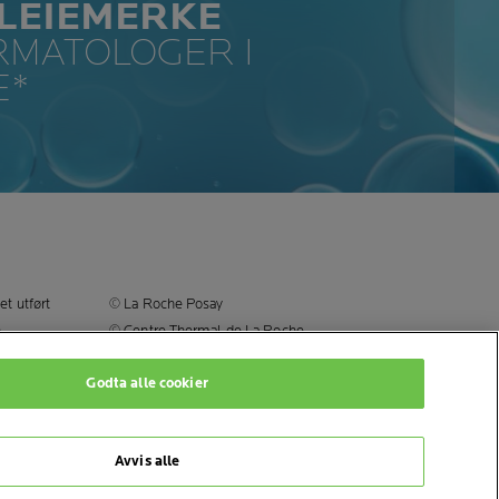
LEIEMERKE
RMATOLOGER I
E*
t utført
© La Roche Posay
n
© Centre Thermal de La Roche-
Posay
Godta alle cookier
© Getty Images
le
© Thinkstock
© L'OREAL
Avvis alle